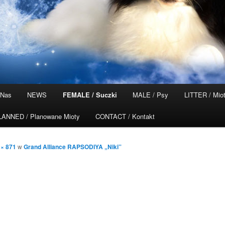
 Nas
NEWS
FEMALE / Suczki
MALE / Psy
LITTER / Mio
LANNED / Planowane Mioty
CONTACT / Kontakt
 × 871
w
Grand Alliance RAPSODIYA „Niki”