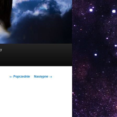
ty
Nawigacja
← Poprzednie
Następne →
po
obrazkach