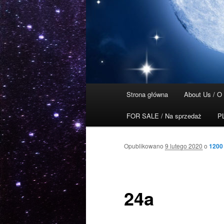
Główne
Strona główna
About Us / O
Przeskocz
menu
FOR SALE / Na sprzedaż
P
do
tekstu
Opublikowano
9 lutego 2020
o
1200
24a