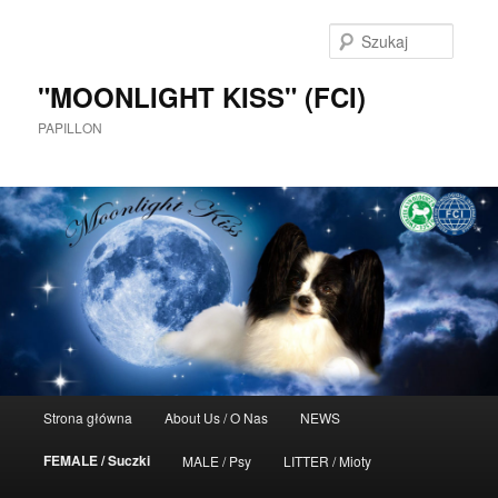
Szukaj
"MOONLIGHT KISS" (FCI)
PAPILLON
Główne
Strona główna
About Us / O Nas
NEWS
Przeskocz
menu
FEMALE / Suczki
MALE / Psy
LITTER / Mioty
do