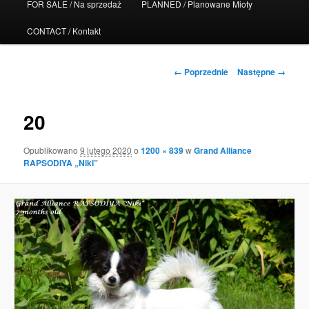
FOR SALE / Na sprzedaż
PLANNED / Planowane Mioty
tekstu
CONTACT / Kontakt
Nawigacja
← Poprzednie
Następne →
po
obrazkach
20
Opublikowano
9 lutego 2020
o
1200 × 839
w
Grand Alliance
RAPSODIYA „Niki”